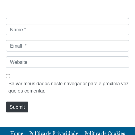
t
*
N
a
m
E
e
m
*
a
W
i
e
l
b
*
s
Salvar meus dados neste navegador para a próxima vez
i
que eu comentar.
t
e
Submit
Home
Política de Privacidade
Política de Cookies