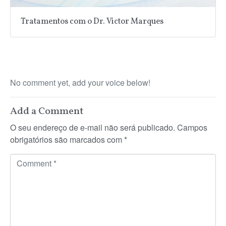
Tratamentos com o Dr. Victor Marques
No comment yet, add your voice below!
Add a Comment
O seu endereço de e-mail não será publicado.
Campos
obrigatórios são marcados com
*
C
o
m
m
e
n